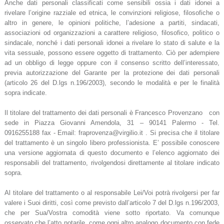
Anche dati personali classificati come sensibili ossia i dati idonei a
rivelare l’origine razziale ed etnica, le convinzioni religiose, filosofiche o
altro in genere, le opinioni politiche, l’adesione a partiti, sindacati,
associazioni od organizzazioni a carattere religioso, filosofico, politico o
sindacale, nonché i dati personali idonei a rivelare lo stato di salute e la
vita sessuale, possono essere oggetto di trattamento. Ciò per adempiere
ad un obbligo di legge oppure con il consenso scritto dell’interessato,
previa autorizzazione del Garante per la protezione dei dati personali
(articolo 26 del D.lgs n.196/2003), secondo le modalità e per le finalità
sopra indicate.
Il titolare del trattamento dei dati personali è Francesco Provenzano con
sede in Piazza Giovanni Amendola, 31 – 90141 Palermo - Tel.
0916255188 fax - Email: fraprovenza@virgilio.it . Si precisa che il titolare
del trattamento è un singolo libero professionista. E’ possibile conoscere
una versione aggiornata di questo documento e l’elenco aggiornato dei
responsabili del trattamento, rivolgendosi direttamente al titolare indicato
sopra.
Al titolare del trattamento o al responsabile Lei/Voi potrà rivolgersi per far
valere i Suoi diritti, così come previsto dall’articolo 7 del D.lgs n.196/2003,
che per Sua/Vostra comodità viene sotto riportato. Va comunque
osservato che l’atto notarile, come ogni altro analogo documento con fede